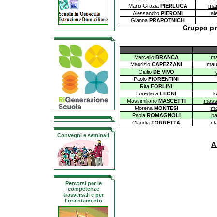
Maria Grazia
PIERLUCA
mar
Alessandro
PIERONI
al
Gianna
PRAPOTNICH
Gruppo pro
Marcello
BRANCA
ma
Maurizio
CAPEZZANI
maur
Giulio
DE VIVO
Paolo
FIORENTINI
Rita
FORLINI
Loredana
LEONI
l
Massimiliano
MASCETTI
massi
Morena
MONTESI
mo
Paola
ROMAGNOLI
pa
Claudia
TORRETTA
cl
Convegni e seminari
A
Percorsi per le
competenze
trasversali e per
l'orientamento