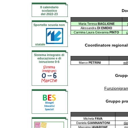
Il calendario
Do
scolastico
del 2022-23
Maria Teresa
BAGLIONE
Sportello scuola non
Alessandra
DI EMIDIO
Carmina Laura Giovanna
PINTO
c
statale
Coordinatore regionale
Sistema integrato di
educazione e di
istruzione 0-6
Marco
PETRINI
edf
Gruppo
Funzionigra
Gruppo prog
Michela
FAVA
Daniela
GIANNANTONI
dan
Massimo
IAVARONE
ma