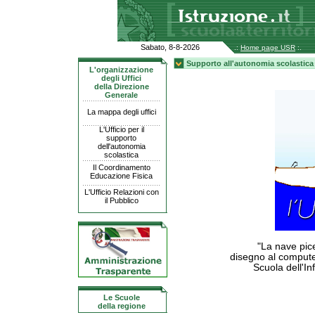
Sabato, 8-8-2026
.:
Home page USR
:.
Supporto all'autonomia scolastica
L'organizzazione
degli Uffici
della Direzione
Generale
La mappa degli uffici
L'Ufficio per il
supporto
dell'autonomia
scolastica
Il Coordinamento
Educazione Fisica
L'Ufficio Relazioni con
il Pubblico
"La nave pice
disegno al compute
Scuola dell'I
Le Scuole
della regione