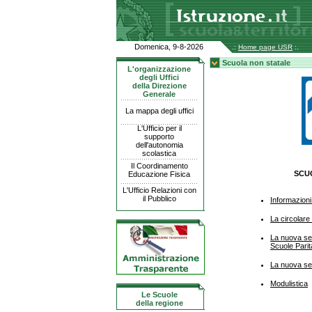
Domenica, 9-8-2026
.:
Home page USR
:.
Scuola non statale
L'organizzazione
degli Uffici
della Direzione
Generale
La mappa degli uffici
L'Ufficio per il
supporto
dell'autonomia
scolastica
Il Coordinamento
SCU
Educazione Fisica
L'Ufficio Relazioni con
il Pubblico
Informazioni
La circolare
La nuova se
Scuole Parit
La nuova se
Modulistica
Le Scuole
della regione