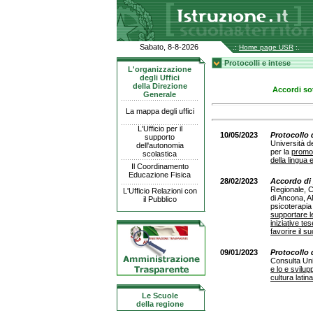
Sabato, 8-8-2026
.:
Home page USR
:.
Protocolli e intese
L'organizzazione
degli Uffici
della Direzione
Accordi sot
Generale
La mappa degli uffici
L'Ufficio per il
10/05/2023
Protocollo 
supporto
Università d
dell'autonomia
per la
promoz
scolastica
della lingua 
Il Coordinamento
Educazione Fisica
28/02/2023
Accordo di 
Regionale, C
L'Ufficio Relazioni con
di Ancona, A
il Pubblico
psicoterapia
supportare l
iniziative te
favorire il 
09/01/2023
Protocollo 
Consulta Univ
e lo e svilup
cultura latina
Le Scuole
della regione