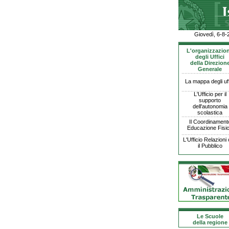
Giovedì, 6-8-
L'organizzazio
degli Uffici
della Direzion
Generale
La mappa degli uff
L'Ufficio per il
supporto
dell'autonomia
scolastica
Il Coordinament
Educazione Fisi
L'Ufficio Relazioni
il Pubblico
Le Scuole
della regione