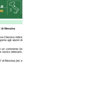
C di Messina
ura Classica indice
erta agli alunni di
 in un commento (in
e storico letterario.
" di Messina (tel. e