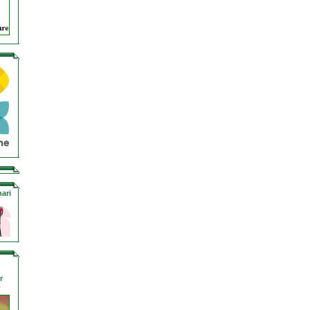
ari
r
o