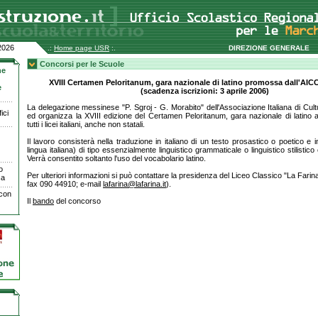
2026
.:
Home page USR
:.
DIREZIONE GENERALE
Concorsi per le Scuole
ne
XVIII Certamen Peloritanum, gara nazionale di latino promossa dall'AIC
e
(scadenza iscrizioni: 3 aprile 2006)
La delegazione messinese "P. Sgroj - G. Morabito" dell'Associazione Italiana di Cult
ici
ed organizza la XVIII edizione del Certamen Peloritanum, gara nazionale di latino ap
tutti i licei italiani, anche non statali.
Il lavoro consisterà nella traduzione in italiano di un testo prosastico o poetico e
lingua italiana) di tipo essenzialmente linguistico grammaticale o linguistico stilistico 
Verrà consentito soltanto l'uso del vocabolario latino.
o
Per ulteriori informazioni si può contattare la presidenza del Liceo Classico "La Farina
ca
fax 090 44910; e-mail
lafarina@lafarina.it
).
 con
Il
bando
del concorso