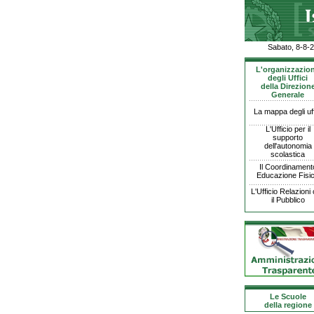
Sabato, 8-8-
L'organizzazio
degli Uffici
della Direzion
Generale
La mappa degli uff
L'Ufficio per il
supporto
dell'autonomia
scolastica
Il Coordinament
Educazione Fisi
L'Ufficio Relazioni
il Pubblico
Le Scuole
della regione