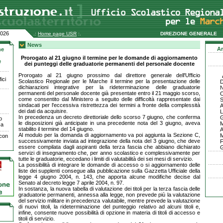
2026
.:
Home page USR
:.
DIREZIONE GENERALE
News
Ar
ne
Prorogato al 21 giugno il termine per le domande di aggiornamento
e
dei punteggi delle graduatorie permanenti del personale docente
Prorogato al 21 giugno prossimo dal direttore generale dell'Ufficio
ici
Scolastico Regionale per le Marche il termine per la presentazione delle
D
dichiarazioni integrative per la rideterminazione delle graduatorie
permanenti del personale docente già presentate entro il 21 maggio scorso,
O
come consentito dal Ministero a seguito delle difficoltà rappresentate dai
S
sindacati per l'eccessiva ristrettezza dei termini a fronte della complessità
A
dei dati da acquisire.
L
In precedenza un decreto direttoriale dello scorso 7 giugno, che conferma
G
o
le disposizioni già anticipate in una precedente nota del 3 giugno, aveva
M
ca
stabilito il termine del 14 giugno.
A
Al modulo per la domanda di aggiornamento va poi aggiunta la Sezione C,
 con
successivamente inviata ad integrazione della nota del 3 giugno, che deve
F
essere compilata dagli aspiranti della terza fascia che abbiano dichiarato
G
servizi di insegnamento che, per anno scolastico e complessivamente per
tutte le graduatorie, eccedano i limiti di valutabilità dei sei mesi di servizio.
La possibilità di integrare le domande di accesso o si aggiornamento delle
liste dei supplenti consegue alla pubblicazione sulla Gazzetta Ufficiale della
legge 4 giugno 2004, n. 143, che apporta alcune modifiche decise dal
Senato al decreto legge 7 aprile 2004, n. 97.
In sostanza, la nuova tabella di valutazione dei titoli per la terza fascia delle
graduatorie permanenti, annessa alla legge, non prevede più la valutazione
del servizio militare in precedenza valutabile, mentre prevede la valutazione
di nuovi titoli, la rideterminazione del punteggio relativo ad alcuni titoli e,
infine, consente nuove possibilità di opzione in materia di titoli di accesso e
titoli di servizio.