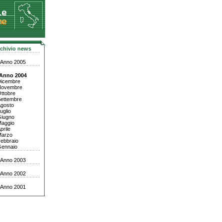
chivio news
Anno 2005
Anno 2004
icembre
Novembre
ttobre
ettembre
gosto
uglio
iugno
aggio
prile
Marzo
ebbraio
ennaio
Anno 2003
Anno 2002
Anno 2001