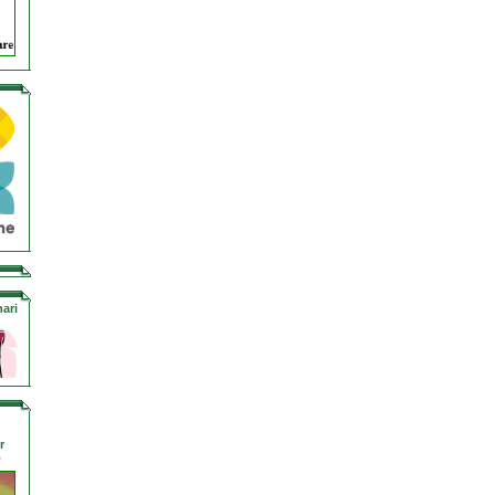
ari
r
o