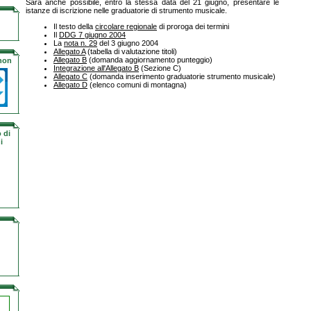
Sarà anche possibile, entro la stessa data del 21 giugno, presentare le
istanze di iscrizione nelle graduatorie di strumento musicale.
Il testo della
circolare regionale
di proroga dei termini
Il
DDG 7 giugno 2004
La
nota n. 29
del 3 giugno 2004
Allegato A
(tabella di valutazione titoli)
Allegato B
(domanda aggiornamento punteggio)
 non
Integrazione all'Allegato B
(Sezione C)
Allegato C
(domanda inserimento graduatorie strumento musicale)
Allegato D
(elenco comuni di montagna)
 di
i