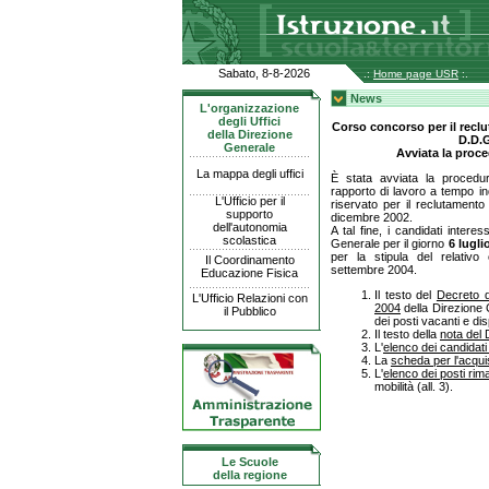
Sabato, 8-8-2026
.:
Home page USR
:.
News
L'organizzazione
degli Uffici
Corso concorso per il reclu
della Direzione
D.D.G
Generale
Avviata la proce
La mappa degli uffici
È stata avviata la procedur
rapporto di lavoro a tempo in
L'Ufficio per il
riservato per il reclutamento 
supporto
dicembre 2002.
dell'autonomia
A tal fine, i candidati intere
scolastica
Generale per il giorno
6 lugli
per la stipula del relativ
Il Coordinamento
settembre 2004.
Educazione Fisica
Il testo del
Decreto d
L'Ufficio Relazioni con
2004
della Direzione 
il Pubblico
dei posti vacanti e di
Il testo della
nota del 
L'
elenco dei candidati
La
scheda per l'acquis
L'
elenco dei posti rima
mobilità (all. 3).
Le Scuole
della regione