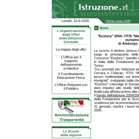
Lunedì, 10-8-2026
.:
Home page USR
:.
News
L'organizzazione
degli Uffici
"Eustory" 2004: l'ITIS "Ma
della Direzione
europeo 
Generale
di Amburgo 
La mappa degli uffici
Lo scorso 4 ottobre, presso il
luogo la premiazione delle s
L'Ufficio per il
Concorso "Eustory", bandito 
supporto
in Italia dalla Fondazione 
dell'autonomia
Torino.
scolastica
Tra i premiati per l'edizione de
Ferrara e Chiavari, l'ITIS "
Il Coordinamento
lavoro multimediale sul tema
Educazione Fisica
immigrati", sviluppato dalla cl
"Eustory" coinvolge in Europa
L'Ufficio Relazioni con
dare impulso allo studio de
il Pubblico
finalizzata all'educazione all
Il
bando dell'edizione 2004/20
della Fondazione per la Scu
scadenza per la presentazione
31 gennaio, mentre i lavori d
2005.
Le Scuole
della regione