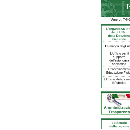
Venerdì, 7-8-
L'organizzazio
degli Uffici
della Direzion
Generale
La mappa degli uff
L'Ufficio per il
supporto
dell'autonomia
scolastica
Il Coordinament
Educazione Fisi
L'Ufficio Relazioni
il Pubblico
Le Scuole
della regione