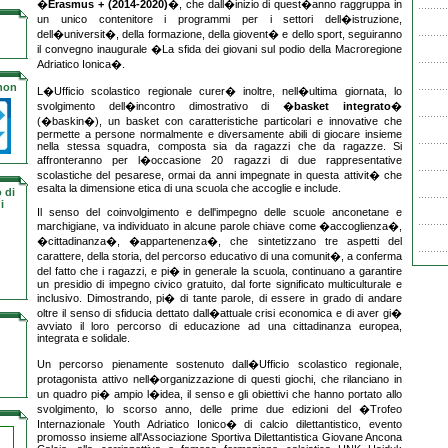
�
Erasmus + (2014-2020)
�, che dall�inizio di quest�anno raggruppa in
un unico contenitore i programmi per i settori dell�istruzione,
dell�universit�, della formazione, della giovent� e dello sport, seguiranno
il convegno inaugurale �La sfida dei giovani sul podio della Macroregione
Adriatico Ionica�.
 non
L�Ufficio scolastico regionale curer� inoltre, nell�ultima giornata, lo
svolgimento dell�incontro dimostrativo di �
basket integrato
�
(�baskin�), un basket con caratteristiche particolari e innovative che
permette a persone normalmente e diversamente abili di giocare insieme
nella stessa squadra, composta sia da ragazzi che da ragazze. Si
affronteranno per l�occasione 20 ragazzi di due rappresentative
scolastiche del pesarese, ormai da anni impegnate in questa attivit� che
esalta la dimensione etica di una scuola che accoglie e include.
 di
i
Il senso del coinvolgimento e dell'impegno delle scuole anconetane e
marchigiane, va individuato in alcune parole chiave come �accoglienza�,
�cittadinanza�, �appartenenza�, che sintetizzano tre aspetti del
carattere, della storia, del percorso educativo di una comunit�, a conferma
del fatto che i ragazzi, e pi� in generale la scuola, continuano a garantire
un presidio di impegno civico gratuito, dal forte significato multiculturale e
inclusivo. Dimostrando, pi� di tante parole, di essere in grado di andare
oltre il senso di sfiducia dettato dall�attuale crisi economica e di aver gi�
avviato il loro percorso di educazione ad una cittadinanza europea,
integrata e solidale.
Un percorso pienamente sostenuto dall�Ufficio scolastico regionale,
protagonista attivo nell�organizzazione di questi giochi, che rilanciano in
un quadro pi� ampio l�idea, il senso e gli obiettivi che hanno portato allo
svolgimento, lo scorso anno, delle prime due edizioni del �Trofeo
Internazionale Youth Adriatico Ionico� di calcio dilettantistico, evento
promosso insieme all'Associazione Sportiva Dilettantistica Giovane Ancona