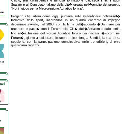
Calcio, alla corrispettiva e famosa formazione calcistica HNK Hajduk
Spalato e al Consolato italiano della citt� croata nell�ambito del progetto
"Noi in gioco per la Macroregione Adriatico Ionica".
Progetto che, allora come oggi, puntava sulle straordinarie potenzialit�
formative dello sport, inserendosi in un quadro coerente di impegno
decennale avviato, nel 2003, con la firma dell�accordo �Un mare per
crescere in pace� con il Forum delle Citt� dell�Adriatico e dello Ionio,
fino all�istituzione del Forum Adriatico Ionico dei giovani, �Forum nel
Forum�, giunto a celebrare, lo scorso dicembre, a Brindisi, la sua terza
sessione, con la partecipazione complessiva, nelle tre edizioni, di oltre
quattromila ragazzi.
ari
r
o