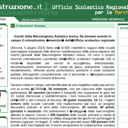
2026
.:
Home page USR
:.
DIREZIONE GENERALE
Comunicati Stampa
Archi
ne
e
Giochi della Macroregione Adriatico Ionica. Da domani scende in
campo il coloratissimo �esercito� dell�Ufficio scolastico regionale
ici
(Ancona, 5 giugno 2014) Sono pi� di 600 i bambini e ragazzi delle scuole
marchigiane impegnati nelle diverse manifestazioni della prima edizione del
Giochi giovanili della Macroregione Adriatico Ionica. Un vero e proprio
esercito coloratissimo coordinato dall�Ufficio scolastico regionale che si
render� disponibile per servizi di accoglienza, interpretariato,
documentazione, assistenza nei campi da gioco, animazione culturale,
o
intrattenimento, offrendo anche performance artistiche e visite turistiche
ca
guidate, interagendo costantemente con il personale e l�organizzazione
 con
messa in campo dal Comune di Ancona.
Saranno infatti in campo, tutti identificabili da una maglietta realizzata ad hoc
con la scritta �CREW�,
50 interpreti
, uno per ciascuna delle squadre
partecipanti,
60 reporter
(giornalisti e fotografi) che seguiranno le gare nei
15 campi interessati e pubblicheranno i loro resoconti sui siti dedicati
dell�USR e del Comune di Ancona,
46 guide turistiche
,
10
tra i migliori
writers
delle scuole coinvolte che realizzeranno dal vivo un progetto
decorativo ispirato ai temi della macroregione,
25 coristi, 60 artisti,
ginnasti e musicisti
che animeranno il �villaggio� della macroregione
allestito in piazza Cavour e
250 bambini
delle scuole primarie e medie di
Ancona che vivacizzeranno la sfilata inaugurale dei giochi nel pomeriggio di
domani (oggi per chi legge). E nella stessa giornata quasi
100 giovani
delle
scuole polo marchigiane per il nuovo programma di cooperazione europea