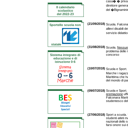
casa� � priva 
direttore gener
Il calendario
del �Bignamin
scolastico
del 2022-23
(21/09/2018)
Scuola. Falcona
Sportello scuola non
allievi disabili
servizio didatti
statale
(31/08/2018)
Scuola.
Nessun
problema delle r
concorso
Sistema integrato di
educazione e di
istruzione 0-6
(10/07/2018)
Scuola e Sport.
Marche i ragaz
Marittima che h
del mondo di pa
(09/07/2018)
Scuola e Sport
premiazione
uffi
Falconara Marit
studentesco del
(27/06/2018)
Sport a scuola.
studenti atleti m
nazionali dello
farsi onore sui 