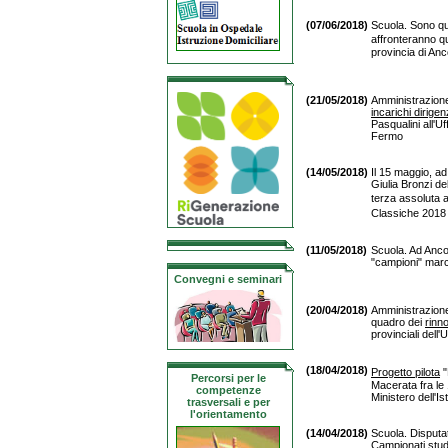
(07/06/2018)
Scuola. Sono qu
affronteranno qu
provincia di An
(21/05/2018)
Amministrazione 
incarichi dirigenz
Pasqualini all'Uf
Fermo
(14/05/2018)
Il 15 maggio, a
Giulia Bronzi de
terza assoluta a
Classiche 2018 
(11/05/2018)
Scuola. Ad Anco
"campioni" march
Convegni e seminari
(20/04/2018)
Amministrazione
quadro dei
rinno
provinciali dell'
(18/04/2018)
Progetto pilota
"
Percorsi per le
Macerata fra le 
competenze
Ministero dell'Is
trasversali e per
l'orientamento
(14/04/2018)
Scuola. Disputat
Campionati stu