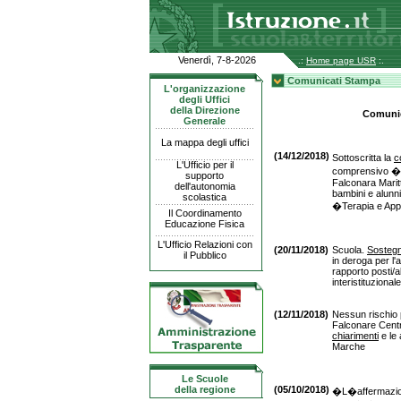
Venerdì, 7-8-2026
.:
Home page USR
:.
Comunicati Stampa
L'organizzazione
degli Uffici
della Direzione
Comunic
Generale
La mappa degli uffici
(14/12/2018)
Sottoscritta la
c
L'Ufficio per il
comprensivo �F
supporto
Falconara Maritt
dell'autonomia
bambini e alunni 
scolastica
�Terapia e Ap
Il Coordinamento
Educazione Fisica
L'Ufficio Relazioni con
(20/11/2018)
Scuola.
Sosteg
il Pubblico
in deroga per l'
rapporto posti/al
interistituziona
(12/11/2018)
Nessun rischio p
Falconare Centro
chiarimenti
e le 
Marche
Le Scuole
della regione
(05/10/2018)
�L�affermazion