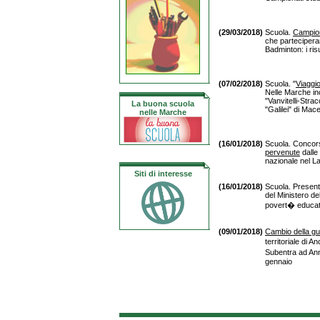
(29/03/2018)
Scuola.
Campion
che partecipera
Badminton: i risu
(07/02/2018)
Scuola. "
Viaggio 
Nelle Marche inc
"Vanvitelli-Stra
La buona scuola
"Galilei" di Mac
nelle Marche
(16/01/2018)
Scuola. Concors
pervenute
dalle
nazionale nel L
Siti di interesse
(16/01/2018)
Scuola. Present
del Ministero de
povert� educativ
(09/01/2018)
Cambio della gu
territoriale di 
Subentra ad Ann
gennaio