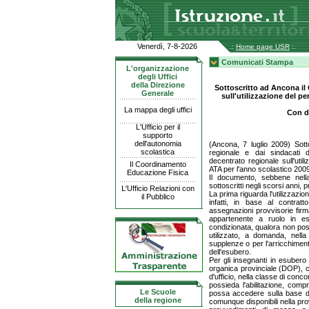
Venerdì, 7-8-2026
.:
Home page USR
:.
Comunicati Stampa
L'organizzazione
degli Uffici
della Direzione
Sottoscritto ad Ancona il 
Generale
sull'utilizzazione del p
La mappa degli uffici
Con d
L'Ufficio per il
supporto
dell'autonomia
(Ancona, 7 luglio 2009) Sotto
scolastica
regionale e dai sindacati
decentrato regionale sull'uti
Il Coordinamento
ATA per l'anno scolastico 200
Educazione Fisica
Il documento, sebbene nella
sottoscritti negli scorsi anni,
L'Ufficio Relazioni con
La prima riguarda l'utilizzazi
il Pubblico
infatti, in base al contratto
assegnazioni provvisorie firm
appartenente a ruolo in es
condizionata, qualora non poss
utilizzato, a domanda, nella 
supplenze o per l'arricchiment
dell'esubero.
Per gli insegnanti in esubero
organica provinciale (DOP), c
d'ufficio, nella classe di conco
possieda l'abilitazione, comp
Le Scuole
possa accedere sulla base de
della regione
comunque disponibili nella pro