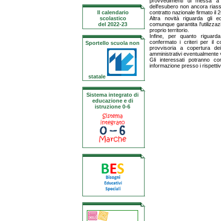
provvedimenti di messa a 
dell'esubero non ancora riassor
Il calendario
contratto nazionale firmato il 
scolastico
Altra novità riguarda gli e
del 2022-23
comunque garantita l'utilizzaz
proprio territorio.
Infine, per quanto riguard
confermato i criteri per il c
Sportello scuola non
provvisoria a copertura dei
amministrativi eventualmente v
Gli interessati potranno c
informazione presso i rispettivi 
statale
Sistema integrato di
educazione e di
istruzione 0-6