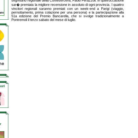
segretario regionale della Confesercenti, Paolo Perazzoli. In quell'occasione
sar� premiata la migliore recensione in assoluto di ogni provincia. I quattro
vincitori regionali saranno premiati con un week-end a Parigi (viaggio,
pernottamento, prima colazione per una persona) e la partecipazione alla
51a edizione del Premio Bancarella, che si svolge tradizionalmente a
Pontremoli il terzo sabato del mese di luglio.
ari
r
o