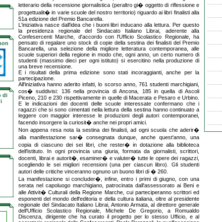
letterario della recensione giornalistica (peraltro gi� oggetto di riflessione e
progettualit� in varie scuole del nostro territorio) riguardo ai libri finalisti alla
51a edizione del Premio Bancarella.
L'iniziativa nasce dall'idea che i buoni libri inducano alla lettura. Per questo
la presidenza regionale del Sindacato Italiano Librai, aderente alla
Confesercenti Marche, d'accordo con l'Ufficio Scolastico Regionale, ha
pensato di regalare uno stock di copie della sestina dei finalisti del Premio
 non
Bancarella, una selezione della migliore letteratura contemporanea, alle
scuole superiori della regione in modo che, ogni anno, un certo numero di
studenti (massimo dieci per ogni istituto) si esercitino nella produzione di
una breve recensione.
E i risultati della prima edizione sono stati incoraggianti, anche per la
partecipazione.
All'iniziativa hanno aderito infatti, lo scorso anno, 761 studenti marchigiani,
cos� suddivisi: 136 nella provincia di Ancona, 185 in quella di Ascoli
 di
Piceno, 210 e 230 rispettivamente in quelle di Macerata e Pesaro e Urbino.
i
E le indicazioni dei docenti delle scuole interessate confermano che i
ragazzi che si sono cimentati nella lettura della sestina hanno continuato a
leggere con maggior interesse le produzioni degli autori contemporanei,
facendo insorgere la curiosit� anche nei propri amici.
Non appena resa nota la sestina dei finalisti, ad ogni scuola che aderir�
alla manifestazione sar� consegnata dunque, anche quest'anno, una
copia di ciascuno dei sei libri, che rester� in dotazione alla biblioteca
dell'istituto. In ogni provincia una giuria, formata da giornalisti, scrittori,
docenti, librai e autorit�, esaminer� e valuter� tutte le opere dei ragazzi,
scegliendo le sei migliori recensioni (una per ciascun libro). Gli studenti
autori delle critiche vinceranno ognuno un buono libri di � 260.
La manifestazione si concluder�, infine, entro i primi di giugno, con una
serata nel capoluogo marchigiano, patrocinata dall'assessorato ai Beni e
alle Attivit� Culturali della Regione Marche, cui parteciperanno scrittori ed
esponenti del mondo dell'editoria e della cultura italiana, oltre al presidente
regionale del Sindacato Italiano Librai, Antonio Armata, al direttore generale
dell'Ufficio Scolastico Regionale, Michele De Gregorio, a Romualdo
Discenza, dirigente che ha curato il progetto per lo stesso Ufficio, e al