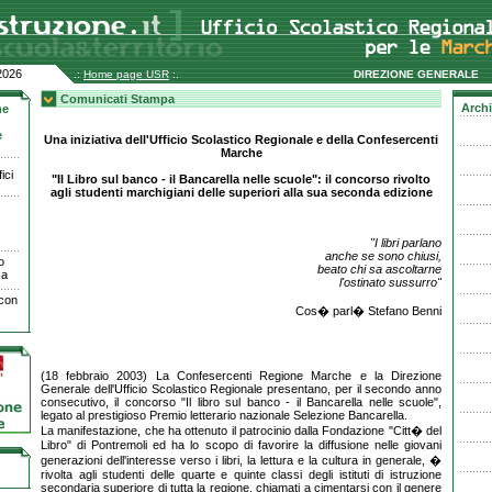
2026
.:
Home page USR
:.
DIREZIONE GENERALE
Comunicati Stampa
Archi
ne
e
Una iniziativa dell'Ufficio Scolastico Regionale e della Confesercenti
Marche
ici
"Il Libro sul banco - il Bancarella nelle scuole": il concorso rivolto
agli studenti marchigiani delle superiori alla sua seconda edizione
"I libri parlano
anche se sono chiusi,
o
beato chi sa ascoltarne
ca
l'ostinato sussurro"
 con
Cos� parl� Stefano Benni
(18 febbraio 2003) La Confesercenti Regione Marche e la Direzione
Generale dell'Ufficio Scolastico Regionale presentano, per il secondo anno
consecutivo, il concorso "Il libro sul banco - il Bancarella nelle scuole",
legato al prestigioso Premio letterario nazionale Selezione Bancarella.
La manifestazione, che ha ottenuto il patrocinio dalla Fondazione "Citt� del
Libro" di Pontremoli ed ha lo scopo di favorire la diffusione nelle giovani
generazioni dell'interesse verso i libri, la lettura e la cultura in generale, �
rivolta agli studenti delle quarte e quinte classi degli istituti di istruzione
secondaria superiore di tutta la regione, chiamati a cimentarsi con il genere