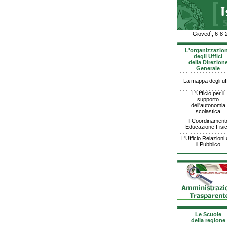
Giovedì, 6-8-
L'organizzazio
degli Uffici
della Direzion
Generale
La mappa degli uff
L'Ufficio per il
supporto
dell'autonomia
scolastica
Il Coordinament
Educazione Fisi
L'Ufficio Relazioni
il Pubblico
Le Scuole
della regione