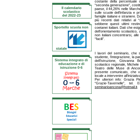
costante della percentuale d
“seconda generazione”, costituit
Il calendario
paese, il 44,26% nelle Marche
scolastico
sulle scuole dell’infanzia e p
del 2022-23
famiglie italiane e straniere. 
più recenti dati relativi al 
sebbene questi ultimi restin
Sportello scuola non
coetanei italiani. Dati che es
dell’orientamento scolastico,
non italiani concentrarsi, alle 
“facili”.
statale
I lavori del seminario, che 
studente, l’integrazione, la p
Sistema integrato di
dell’Istruzione, Giovanna B
educazione e di
scolastico regionale, Michele 
istruzione 0-6
Teatro delle Muse di Anco
presente comunicato, che va
locale a intervenire all’iniziativ
Per ulteriori info: Grazia P
“Grazie-Tavernelle”, tel.
seminarioancona@hotmail.it
.