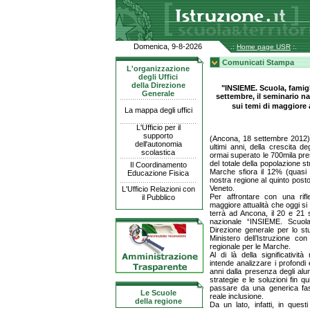
Domenica, 9-8-2026
.:
Home page USR
:.
Comunicati Stampa
L'organizzazione
degli Uffici
della Direzione
"INSIEME. Scuola, famigl
Generale
settembre, il seminario n
sui temi di maggiore 
La mappa degli uffici
L'Ufficio per il
supporto
(Ancona, 18 settembre 2012) 
dell'autonomia
ultimi anni, della crescita degl
scolastica
ormai superato le 700mila pre
del totale della popolazione 
Il Coordinamento
Marche sfiora il 12% (quasi 
Educazione Fisica
nostra regione al quinto pos
Veneto.
L'Ufficio Relazioni con
Per affrontare con una rifl
il Pubblico
maggiore attualità che oggi si 
terrà ad Ancona, il 20 e 21 s
nazionale “INSIEME. Scuola,
Direzione generale per lo stu
Ministero dell’Istruzione con
regionale per le Marche.
Al di là della significativit
intende analizzare i profondi 
anni dalla presenza degli alun
strategie e le soluzioni fin q
passare da una generica fase
Le Scuole
reale inclusione.
della regione
Da un lato, infatti, in quest