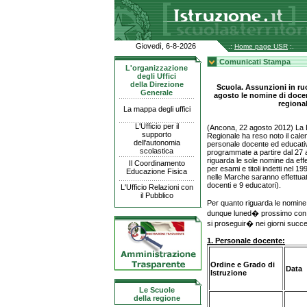
Giovedì, 6-8-2026
.:
Home page USR
:.
Comunicati Stampa
L'organizzazione
degli Uffici
della Direzione
Scuola. Assunzioni in ruo
Generale
agosto le nomine di docen
regional
La mappa degli uffici
L'Ufficio per il
(Ancona, 22 agosto 2012) La Di
supporto
Regionale ha reso noto il calen
dell'autonomia
personale docente ed educativ
scolastica
programmate a partire dal 27
riguarda le sole nomine da effe
Il Coordinamento
per esami e titoli indetti nel
Educazione Fisica
nelle Marche saranno effettua
docenti e 9 educatori).
L'Ufficio Relazioni con
il Pubblico
Per quanto riguarda le nomine 
dunque luned� prossimo con le
si proseguir� nei giorni succe
1. Personale docente:
Ordine e Grado di
Data
Istruzione
Le Scuole
della regione