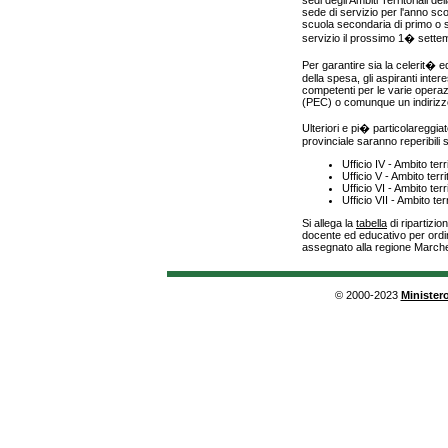
sedi degli Ambiti Territoriali d
sede di servizio per l'anno sco
scuola secondaria di primo 
servizio il prossimo 1� sette
Per garantire sia la celerit� e
della spesa, gli aspiranti inter
competenti per le varie operazio
(PEC) o comunque un indirizzo 
Ulteriori e pi� particolareggia
provinciale saranno reperibili sui
Ufficio IV - Ambito terr
Ufficio V - Ambito terri
Ufficio VI - Ambito terr
Ufficio VII - Ambito ter
Si allega la
tabella
di ripartizi
docente ed educativo per ordi
assegnato alla regione March
© 2000-2023
Ministero