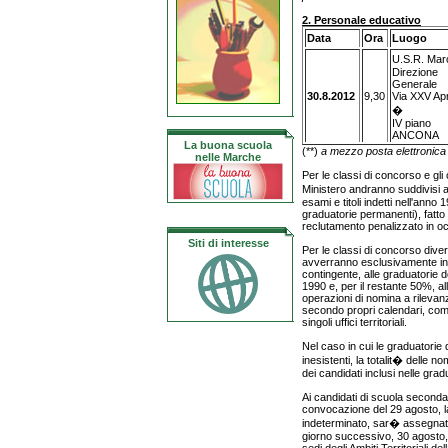
2. Personale educativo
Data
Ora
Luogo
U.S.R. Ma
Direzione
Generale
30.8.2012
9,30
Via XXV Apr
�
IV piano
ANCONA
La buona scuola
(**)
a mezzo posta elettronica a
nelle Marche
Per le classi di concorso e gli 
Ministero andranno suddivisi a
esami e titoli indetti nell'ann
graduatorie permanenti), fatto 
reclutamento penalizzato in oc
Siti di interesse
Per le classi di concorso dive
avverranno esclusivamente in 
contingente, alle graduatorie de
1990 e, per il restante 50%, al
operazioni di nomina a rilevan
secondo propri calendari, com
singoli uffici territoriali.
Nel caso in cui le graduatorie 
inesistenti, la totalit� delle 
dei candidati inclusi nelle gra
Ai candidati di scuola seconda
convocazione del 29 agosto, 
indeterminato, sar� assegnata l
giorno successivo, 30 agosto, 