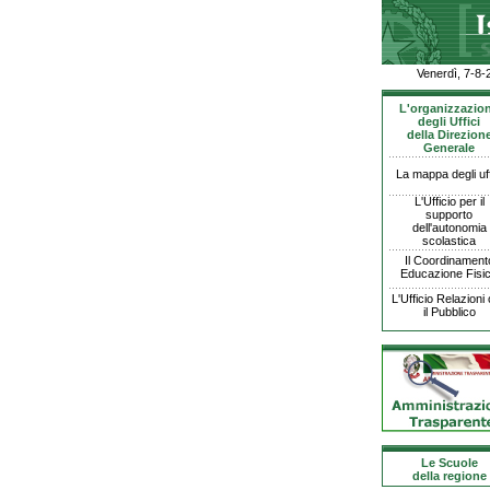
Venerdì, 7-8-
L'organizzazio
degli Uffici
della Direzion
Generale
La mappa degli uff
L'Ufficio per il
supporto
dell'autonomia
scolastica
Il Coordinament
Educazione Fisi
L'Ufficio Relazioni
il Pubblico
Le Scuole
della regione