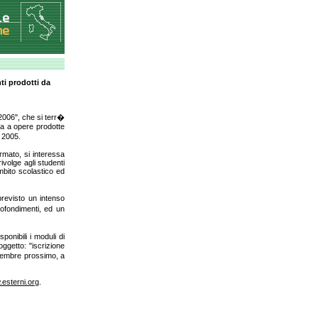
ti prodotti da
 2006", che si terr�
ta a opere prodotte
o 2005.
rmato, si interessa
ivolge agli studenti
 ambito scolastico ed
 previsto un intenso
rofondimenti, ed un
ponibili i moduli di
ggetto: "iscrizione
tembre prossimo, a
esterni.org
.