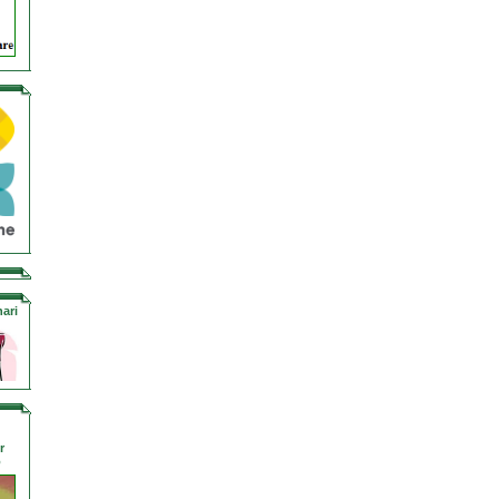
ari
r
o