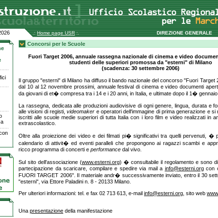
2026
.:
Home page USR
:.
DIREZIONE GENERALE
Concorsi per le Scuole
ne
Fuori Target 2006, annuale rassegna nazionale di cinema e video documen
e
studenti delle superiori promossa da "esterni" di Milano
(scadenza: 30 settembre 2006)
ici
Il gruppo "esterni" di Milano ha diffuso il bando nazionale del concorso "Fuori Target
dal 10 al 12 novembre prossimi, annuale festival di cinema e video documenti aper
da giovani di et� compresa tra i 14 e i 20 anni, in Italia, e ultimate dopo il 1� gennai
La rassegna, dedicata alle produzioni audiovisive di ogni genere, lingua, durata e fo
alle visioni di registi,
videomaker
e operatori dell'immagine di prima generazione e si r
o
iscritti alle scuole medie superiori di tutta Italia con i loro film e video realizzati in
ca
extrascolastico.
 con
Oltre alla proiezione dei video e dei filmati pi� significativi tra quelli pervenuti, �
calendario di attivit� ed eventi paralleli che propongono ai ragazzi scambi e app
ricco programma di concerti e
performance
dal vivo.
Sul sito dell'associazione (
www.esterni.org
) � consultabile il regolamento e sono dis
partecipazione da scaricare, compilare e spedire via mail a
info@esterni.org
con o
FUORI TARGET 2006". Il materiale andr� successivamente inviato, entro il 30 set
"esterni", via Ettore Paladini n. 8 - 20133 Milano.
Per ulteriori informazioni: tel. e fax 02 713 613, e-mail
info@esterni.org
, sito web
www.
Una
presentazione
della manifestazione