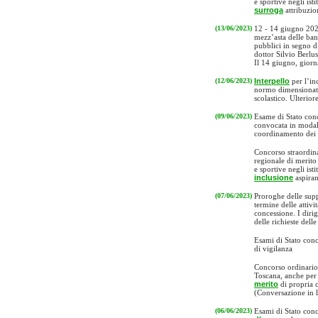
e sportive negli isti
surroga
attribuzio
(13/06/2023)
12 - 14 giugno 202
mezz’asta delle ban
pubblici in segno d
dottor Silvio Berlus
Il 14 giugno, giorna
(12/06/2023)
Interpello
per l’in
normo dimensionate 
scolastico. Ulterior
(09/06/2023)
Esame di Stato conc
convocata in modali
coordinamento dei 
Concorso straordin
regionale di merito
e sportive negli isti
inclusione
aspiran
(07/06/2023)
Proroghe delle supp
termine delle attivi
concessione. I dirig
delle richieste dell
Esami di Stato conc
di vigilanza
Concorso ordinario
Toscana, anche per
merito
di propria 
(Conversazione in l
(06/06/2023)
Esami di Stato conc