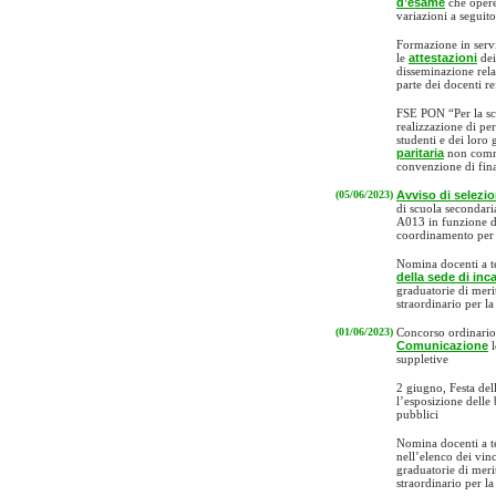
d’esame
che operer
variazioni a seguito
Formazione in servi
le
attestazioni
dei
disseminazione rela
parte dei docenti re
FSE PON “Per la s
realizzazione di per
studenti e dei loro
paritaria
non comme
convenzione di fin
(05/06/2023)
Avviso di selezi
di scuola secondaria
A013 in funzione d
coordinamento per
Nomina docenti a t
della sede di inc
graduatorie di meri
straordinario per l
(01/06/2023)
Concorso ordinario 
Comunicazione
l
suppletive
2 giugno, Festa de
l’esposizione delle 
pubblici
Nomina docenti a t
nell’elenco dei vinc
graduatorie di meri
straordinario per l