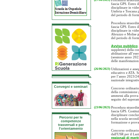
Procedura straordin
fascia GPS. Entro il
disciplinare in vid
Umbria e Toscana pe
del periodo di for
Procedura straordin
fascia GPS. Entro il
disciplinare in vid
Abruzzo e Molise pe
del periodo di for
Avviso pubblico
supplente) della co
abilitazione all’ese
(sessione anno 202
delle manifestazion
(26/06/2023)
Utilizzazioni e ass
educativo e ATA. So
per l’anno 2023/24, 
nazionale integrati
Convegni e seminari
Concorso ordinario 
della commissione g
ammessi alla prova 
seguito del superam
(23/06/2023)
Procedura straordin
fascia GPS. Costitui
disciplinare concl
Percorsi per le
nella scuola seconda
competenze
formazione e prov
trasversali e per
l'orientamento
Concorso ordinario 
dall'USR per il Laz
regionali di meri