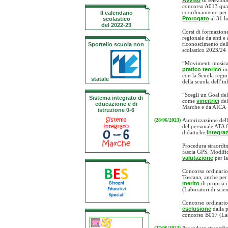
Avviso
di selezione
concorso A013 qual
coordinamento per l
Il calendario
Prorogato
al 31 lu
scolastico
del 2022-23
Corsi di formazione 
regionale da enti e
riconoscimento dell
Sportello scuola non
scolastico 2023/24
“Movimenti musica
pratico teorico
in
con la Scuola regio
statale
della scuola dell’in
“Scegli un Goal del
Sistema integrato di
come
vincitrici
de
educazione e di
Marche e da AICA
istruzione 0-6
(28/06/2023)
Autorizzazione dell
del personale ATA fi
didattiche.
Integra
Procedura straordin
fascia GPS. Modifi
valutazione
per l
Concorso ordinario
Toscana, anche per
merito
di propria 
(Laboratori di scie
Concorso ordinario
esclusione
dalla p
concorso B017 (Lab
(27/06/2023)