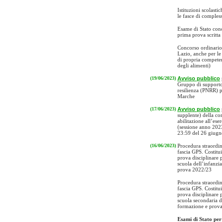
Istituzioni scolastic
le fasce di comples
Esame di Stato conc
prima prova scritta 
Concorso ordinario 
Lazio, anche per l
di propria compete
degli alimenti)
(19/06/2023)
Avviso pubblico
Gruppo di supporto 
resilienza (PNRR) pr
Marche
(17/06/2023)
Avviso pubblico
supplente) della co
abilitazione all’ese
(sessione anno 2023
23:59 del 26 giugn
(16/06/2023)
Procedura straordin
fascia GPS. Costitui
prova disciplinare 
scuola dell’infanzia
prova 2022/23
Procedura straordin
fascia GPS. Costitui
prova disciplinare 
scuola secondaria di
formazione e prov
Esami di Stato per 