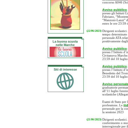
concorso A046 (Sci
Avviso pubblico
presso gli Istituti
Fabriano, “Montem
“Manzoni-Lanzi” di 
entro le ore 23:59 
(22/06/2023)
Dirigenti scolastici
tempo determinato fi
personale ATA relati
positivamente dagli 
La buona scuola
nelle Marche
Avviso pubblico
presso l’Istituto d’
Civitanova Marche. 
23:59 del 10 lugli
Avviso pubblico
Siti di interesse
presso l’Istituto d
Benedetto del Tront
23:59 del 10 lugli
Avviso personal
graduatorie permane
all’11 luglio funzio
scolastiche (Allega
Esami di Stato per l
professione. Le
ind
personale per la co
la sessione 2023
(21/06/2023)
Dirigenti scolastici
conferimento o muta
interregionale per 