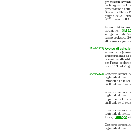
professione sessio
periti agrari. In lin
presentazione delle
Gazzetta ufficiale 
giugno 2023. Termi
2023 (essendo il 16
Esami di Stato conc
istruzione: l’
OM 10
svolgimento dell'es
l'anno scolastico 2
alluvionali a parti
(15/06/2023)
Avviso di selezi
economiche (classe
giurisprudenza da d
normativo alle istit
per l’anno scolast
ore 23,59 del 25 g
(14/06/2023)
Concorso straordin
regionale di merito
immagine nella scu
attribuzione di sede
Concorso straordin
regionale di merito
e sportive nella sc
attribuzione di sede
Concorso straordin
regionale di merito
Fisica):
surroga
at
Concorso straordin
regionale di merito