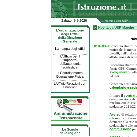
Sabato, 8-8-2026
.:
Home page USR
:.
Novità da USR Marche
L'organizzazione
degli Uffici
della Direzione
Nov
Generale
(30/06/2023)
Concorso straordin
La mappa degli uffici
regionale di merito
metalli, dell'orefic
L'Ufficio per il
attribuzione di sede
supporto
dell'autonomia
Procedura straordin
scolastica
fascia GPS. Comun
svolgimento
della
Il Coordinamento
ADAA
Educazione Fisica
L'Ufficio Relazioni con
Concorso ordinario
il Pubblico
calendario e sed
In linea il
contratt
determinazione del 
retribuzione di risul
scolastico 2021/22 s
Avviso
di selezion
(classe di concorso
destinare alla rete 
scolastiche e alle a
commissione
per 
Le Scuole
della regione