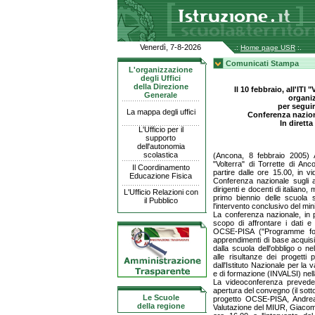
Venerdì, 7-8-2026
.:
Home page USR
:.
Comunicati Stampa
L'organizzazione
degli Uffici
della Direzione
Il 10 febbraio, all'ITI
Generale
organi
per seguir
La mappa degli uffici
Conferenza nazion
In diretta
L'Ufficio per il
supporto
dell'autonomia
scolastica
(Ancona, 8 febbraio 2005) Ap
"Volterra" di Torrette di Anc
Il Coordinamento
partire dalle ore 15.00, in vi
Educazione Fisica
Conferenza nazionale sugli a
dirigenti e docenti di italian
L'Ufficio Relazioni con
primo biennio delle scuola 
il Pubblico
l'intervento conclusivo del mini
La conferenza nazionale, in
scopo di affrontare i dati e 
OCSE-PISA ("Programme for 
apprendimenti di base acquisit
dalla scuola dell'obbligo o n
alle risultanze dei progetti 
dall'Istituto Nazionale per la
e di formazione (INVALSI) nella
La videoconferenza prevede u
apertura del convegno (il sott
Le Scuole
progetto OCSE-PISA, Andreas
della regione
Valutazione del MIUR, Giacomo E