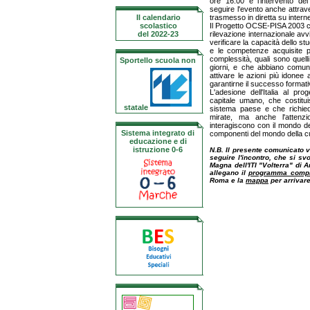
ore 16.00 e l'intervento del
seguire l'evento anche attrav
Il calendario
trasmesso in diretta su interne
scolastico
Il Progetto OCSE-PISA 2003 co
del 2022-23
rilevazione internazionale av
verificare la capacità dello s
e le competenze acquisite pe
complessità, quali sono quelli
Sportello scuola non
giorni, e che abbiano comunq
attivare le azioni più idonee 
garantirne il successo formati
L'adesione dell'Italia al pr
capitale umano, che costituis
statale
sistema paese e che richiede
mirate, ma anche l'attenzio
interagiscono con il mondo dell
Sistema integrato di
componenti del mondo della cu
educazione e di
istruzione 0-6
N.B. Il presente comunicato v
seguire l'incontro, che si sv
Magna dell'ITI "Volterra" di A
allegano il
programma compl
Roma e la
mappa
per arrivare