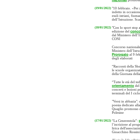
nazionali
promossi 
(19/01/2022)
"10 febbraio. «Per 
indetto in occasion
esuli istriani, fium
dell’Istruzione. Sc
(18/01/2022)
"Con lo sport stop a
edizione del
conco
dal Ministero dell’
CONI
Concorso nazional
Ministero dell’Istr
Prorogato
al 9 feb
degli elaborati
“Racconti della Sho
le scuole organizzat
della Giornata del
“Tutte le età del t
orientamento
del
concerti e lezioni p
terminali del I ciclo
"Versi in abbazia":
poesia dedicato al
Quaglio promosso d
Polesine
(17/01/2022)
“La Cenerentola”:
l’iscrizione al pro
lirica dell'associa
Gioacchino Rossini