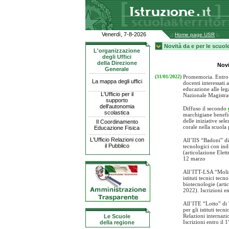
Venerdì, 7-8-2026
.:
Home page USR
:.
Novità da e per le scuol
L'organizzazione
degli Uffici
della Direzione
Novi
Generale
(31/01/2022)
Promemoria. Entro o
La mappa degli uffici
docenti interessati 
educazione alle le
L'Ufficio per il
Nazionale Magistrat
supporto
dell'autonomia
Diffuso il secondo
scolastica
marchigiane benefic
delle iniziative sel
Il Coordinamento
corale nella scuola
Educazione Fisica
L'Ufficio Relazioni con
All’IIS “Badoni” d
il Pubblico
tecnologici con indi
(articolazione Elet
12 marzo
All’ITT-LSA “Molin
istituti tecnici tec
biotecnologie (arti
2022). Iscrizioni en
All’ITE “Lotto” di
per gli istituti tec
Relazioni internazi
Le Scuole
Iscrizioni entro il 
della regione