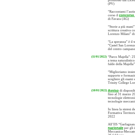
promosso dal Liceo
(PV)
“Raccontami l’autis
corso il
concorso 
di Favara (AG)
“Storie a più mani”
scrittura creativa c
Lorenzo Milani” di
“La speranza” è il 
“Castel San Lorenz
del centro campan
(11/01/2022)
“Parco Majella”: 2
a tema naturalistic
falde della Majella”
“Miglioriamo insie
supporto e formazi
scegliere gli esami 
Trinity College Lon
(10/01/2022)
Avviso
di disponib
fino al 31 marzo 20
tecnologie elettron
tecnologie meccani
In linea la sintesi d
Formativa Territori
2022
All’IIS “Garfagnan
nazionale
per gli i
Meccanica-Meccatro