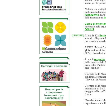
studenti delle supe
studio per la parte
“Educare alla cittad
mobilità studentesca
formazione
misto 
dall’associazione
In
Corso di orient
internazionale orga
ONLUS
(25/01/2022)
Al via la 22a
Setti
attività collegate i
per rivedere le stel
All’ITE “Martini” 
gli istituti tecnici
2022). Pre-adesioni
Al via il
progetto
delle ragazze dell’
protocollo d’intesa
Convegni e seminari
dell’Istruzione
Giornata della Mem
Biblioteca comunale
“Novelli” di Ancon
Giornata della Me
secondarie di I e I
Percorsi per le
viaggio nella città”
competenze
Giulia
trasversali e per
l'orientamento
“Dai dati invalsi al
organizzato dalla 