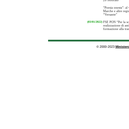
26 febbraio
“Poesia onesta”: al 
Marche e altre regi
“Versante”
(03/01/2022)
FSE PON “Per la s
realizzazione di amb
formazione alla tra
© 2000-2023
Ministero