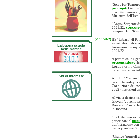
"Solve for Tomorro
prorogati
i termin
alla cittadinanza d
Ministero dell’Istr
“Acqua Sorgente di
2021/22,
concorso
comprensivo “Rita L
(21/01/2022)
IIS “Urbani” di Po
esperti destinati al
La buona scuola
formazione in ingre
nelle Marche
2021/22
A partire dal 31 g
presentazione
del
London con il Comi
della musica per tutt
Siti di interesse
All’ITT “Marconi”
tecnici tecnologici 
Conduzione del mez
2022). Iscrizioni en
Al via la decima ed
Giovani”, promosso 
Boccaccio” in colla
la Toscana
“La Cittadinanza de
partecipare al
conc
dell’Istruzione con
per la prossima “Gi
"Change Yourself an