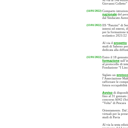
Al via la 14a edizi
Giovanni Colletto” 
(14/01/2022)
Comparto istruzione
nazionale
del pers
dal Sindacato Aut
(13/01/2022)
IIS “Panzini” di Se
interni ed esterni, 
per la formazione i
scolastico 2021/22
Al via il
progetto
studi di Salerno per
dedicata alla diffu
(12/01/2022)
Entro il 18 gennaio
formazione
sull’i
al protocollo di int
Fondazione “I Lince
Siglato un
protoco
l’Associazione Maîtr
rafforzare le compe
futura occupabilità
Avviso
di disponib
fino al 31 gennaio 
concorso A042 (Sci
“Volta” di Pescara
Orientamento. Dal 
virtuali per la pres
studi di Pavia
Al via la sesta ediz