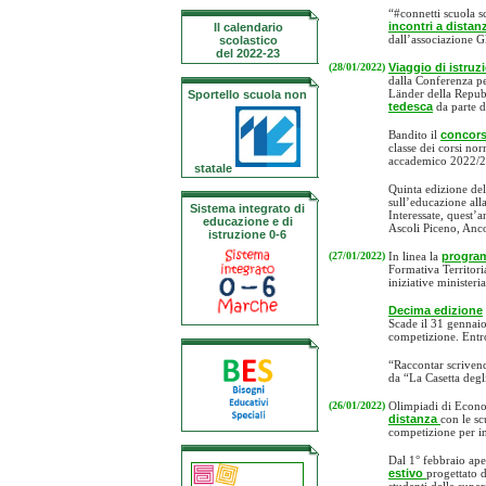
“#connetti scuola 
incontri a distan
Il calendario
dall’associazione G
scolastico
del 2022-23
(28/01/2022)
Viaggio di istruz
dalla Conferenza pe
Länder della Repubb
Sportello scuola non
tedesca
da parte d
Bandito il
concor
classe dei corsi no
accademico 2022/2
statale
Quinta edizione de
sull’educazione alla
Sistema integrato di
Interessate, quest’a
educazione e di
Ascoli Piceno, Anc
istruzione 0-6
(27/01/2022)
In linea la
progra
Formativa Territori
iniziative ministeria
Decima edizione
Scade il 31 gennaio 
competizione. Entro 
“Raccontar scriven
da “La Casetta degli
(26/01/2022)
Olimpiadi di Econo
distanza
con le sc
competizione per i
Dal 1° febbraio ape
estivo
progettato d