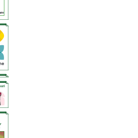
ari
r
o