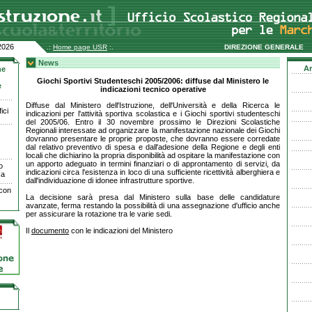
2026
.:
Home page USR
:.
DIREZIONE GENERALE
News
Ar
ne
Giochi Sportivi Studenteschi 2005/2006: diffuse dal Ministero le
e
indicazioni tecnico operative
Diffuse dal Ministero dell'Istruzione, dell'Università e della Ricerca le
ici
indicazioni per l'attività sportiva scolastica e i Giochi sportivi studenteschi
del 2005/06. Entro il 30 novembre prossimo le Direzioni Scolastiche
Regionali interessate ad organizzare la manifestazione nazionale dei Giochi
dovranno presentare le proprie proposte, che dovranno essere corredate
dal relativo preventivo di spesa e dall'adesione della Regione e degli enti
locali che dichiarino la propria disponibilità ad ospitare la manifestazione con
un apporto adeguato in termini finanziari o di approntamento di servizi, da
o
indicazioni circa l'esistenza in loco di una sufficiente ricettività alberghiera e
ca
dall'individuazione di idonee infrastrutture sportive.
 con
La decisione sarà presa dal Ministero sulla base delle candidature
avanzate, ferma restando la possibilità di una assegnazione d'ufficio anche
per assicurare la rotazione tra le varie sedi.
Il
documento
con le indicazioni del Ministero