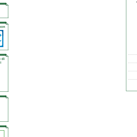
 non
 di
i