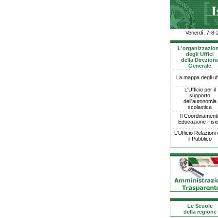
Venerdì, 7-8-
L'organizzazio
degli Uffici
della Direzion
Generale
La mappa degli uff
L'Ufficio per il
supporto
dell'autonomia
scolastica
Il Coordinament
Educazione Fisi
L'Ufficio Relazioni
il Pubblico
Le Scuole
della regione