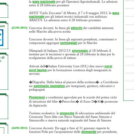
la
gara nazionale
per gli Operatori Agroindustrali. Le adesioni
entro il 28 febbraio prossimo
All'ITI "Carlo Zuccante" di Mestre, il 7 e 8 maggio 2013, la
gara
nazionale
per gli istituti tecnici industriali con indirizzo
ABACUS. Le adesioni entro il 28 febbraio prossimo
 non
(25/01/2013)
Concorso docenti. In linea gli
elenchi
dei candidati ammessi
nelle Marche alla prova scritta
Concorso docenti. In linea gli aspiranti presidenti, commissari e
componenti aggregati
sorteggiati
per le Marche
Olimpiadi di Italiano 2012/13:
prorogato
al 18 febbraio il
termine per le iscrizioni e spostata al 28 febbraio la data per lo
 di
svolgimento della prova di istituto
i
Attivati dall�Italian University Line (IUL) due nuovi
corsi
post laurea
per la formazione continua degli insegnanti in
servizio
�Disgrafia. Dalla fatica al piacere della scrittura�: a Corridonia
un
seminario operativo
per insegnanti, genitori, educatori e
pedagogisti
Proiezioni
a condizioni agevolate per le scuole del primo ciclo
di istruzione del film �Pinocchio� di Enzo D�Al� promosse
da Agiscuola
Turismo scolastico: le
proposte
di educazione ambientale del
Consorzio Terre Alte con Parco Naturale del Sasso Simone e
Simoncello e riserva naturale regionale del Sasso di Simone
(24/01/2013)
Concorso docenti. Da oggi e fino al 31 gennaio riaperte le
funzioni Polis per l'acquisizione delle
domande
per presidente,