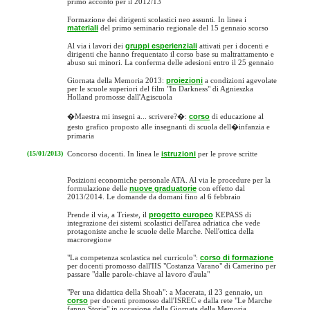
primo acconto per il 2012/13
Formazione dei dirigenti scolastici neo assunti. In linea i
materiali
del primo seminario regionale del 15 gennaio scorso
Al via i lavori dei
gruppi esperienziali
attivati per i docenti e
dirigenti che hanno frequentato il corso base su maltrattamento e
abuso sui minori. La conferma delle adesioni entro il 25 gennaio
Giornata della Memoria 2013:
proiezioni
a condizioni agevolate
per le scuole superiori del film "In Darkness" di Agnieszka
Holland promosse dall'Agiscuola
�Maestra mi insegni a... scrivere?�:
corso
di educazione al
gesto grafico proposto alle insegnanti di scuola dell�infanzia e
primaria
(15/01/2013)
Concorso docenti. In linea le
istruzioni
per le prove scritte
Posizioni economiche personale ATA. Al via le procedure per la
formulazione delle
nuove graduatorie
con effetto dal
2013/2014. Le domande da domani fino al 6 febbraio
Prende il via, a Trieste, il
progetto europeo
KEPASS di
integrazione dei sistemi scolastici dell'area adriatica che vede
protagoniste anche le scuole delle Marche. Nell'ottica della
macroregione
"La competenza scolastica nel curricolo":
corso di formazione
per docenti promosso dall'IIS "Costanza Varano" di Camerino per
passare "dalle parole-chiave al lavoro d'aula"
"Per una didattica della Shoah": a Macerata, il 23 gennaio, un
corso
per docenti promosso dall'ISREC e dalla rete "Le Marche
fanno Storie" in occasione della Giornata della Memoria