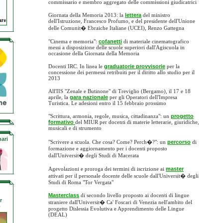
commissario e membro aggregato delle commissioni giudicatrici
Giornata della Memoria 2013: la
lettera
del ministro
dell'Istruzione, Francesco Profumo, e del presidente dell'Unione
delle Comunit� Ebraiche Italiane (UCEI), Renzo Gattegna
"Cinema e memoria":
cofanetti
di materiale cinematografico
messi a disposizione delle scuole superiori dall'Agiscuola in
occasione della Giornata della Memoria
Docenti IRC. In linea le
graduatorie provvisorie
per la
concessione dei permessi retribuiti per il diritto allo studio per il
2013
All'IIS "Zenale e Butinone" di Treviglio (Bergamo), il 17 e 18
aprile, la
gara nazionale
per gli Operatori dell'Impresa
Turistica. Le adesioni entro il 15 febbraio prossimo
"Scrittura, armonia, regole, musica, cittadinanza": un
progetto
formativo
del MIUR per docenti di materie letterarie, giuridiche,
musicali e di strumento
ari
"Scrivere a scuola. Che cosa? Come? Perch�?": un
percorso
di
formazione e aggiornamento per i docenti proposto
dall'Universit� degli Studi di Macerata
Agevolazioni e proroga dei termini di iscrizione ai
master
attivati per il personale docente delle scuole dall'Universit� degli
Studi di Roma "Tor Vergata"
Masterclass
di secondo livello proposto ai docenti di lingue
r
straniere dall'Universit� Ca' Foscari di Venezia nell'ambito del
o
progetto Dislessia Evolutiva e Apprendimento delle Lingue
(DEAL)