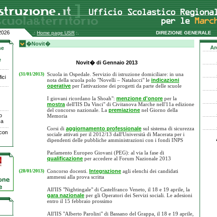
2026
.:
Home page USR
:.
DIREZIONE GENERALE
�Novit�
Ar
ne
e
Novit�
di Gennaio 2013
(31/01/2013)
Scuola in Ospedale. Servizio di istruzione domiciliare: in una
ici
nota della scuola polo "Novelli – Natalucci" le
indicazioni
operative
per l'attivazione dei progetti da parte delle scuole
I giovani ricordano la Shoah":
menzione d'onore
per la
mostra
dell'IIS Da Vinci" di Civitanova Marche nell'11a edizione
del concorso nazionale. La
premiazione
nel Giorno della
o
Memoria
ca
Corsi di
aggiornamento professionale
sul sistema di sicurezza
 con
sociale attivati per il 2012/13 dall'Università di Macerata per i
dipendenti delle pubbliche amministrazioni con i fondi INPS
Parlamento Europeo Giovani (PEG): al via la fase di
qualificazione
per accedere al Forum Nazionale 2013
(28/01/2013)
Concorso docenti.
Integrazione
agli elenchi dei candidati
ammessi alla prova scritta
All'IIS "Nightingale" di Castelfranco Veneto, il 18 e 19 aprile, la
gara nazionale
per gli Operatori dei Servizi sociali. Le adesioni
entro il 15 febbraio prossimo
All'IIS "Alberto Parolini" di Bassano del Grappa, il 18 e 19 aprile,