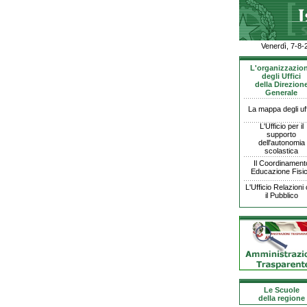
Venerdì, 7-8-
L'organizzazio
degli Uffici
della Direzion
Generale
La mappa degli uff
L'Ufficio per il
supporto
dell'autonomia
scolastica
Il Coordinament
Educazione Fisi
L'Ufficio Relazioni
il Pubblico
Le Scuole
della regione