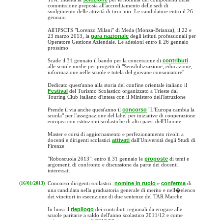
commissione preposta all'accreditamento delle sedi di
svolgimento delle attività di tirocinio. Le candidature entro il 26
gennaio
All'IPSCTS "Lorenzo Milani" di Meda (Monza-Brianza), il 22 e
23 marzo 2013, la
gara nazionale
degli istituti professionali per
Operatore Gestione Aziendale. Le adesioni entro il 26 gennaio
prossimo
Scade il 31 gennaio il bando per la concessione di
contributi
alle scuole medie per progetti di "Sensibilizzazione, educazione,
informazione nelle scuole e tutela del giovane consumatore"
Dedicato quest'anno alla storia del confine orientale italiano il
Festival
del Turismo Scolastico organizzato a Trieste dal
Touring Club Italiano d'intesa con il Ministero dell'Istruzione
Prende il via anche quest'anno il
concorso
"L'Europa cambia la
scuola" per l'assegnazione del label per iniziative di cooperazione
europea con istituzioni scolastiche di altri paesi dell'Unione
Master e corsi di aggiornamento e perfezionamento rivolti a
docenti e dirigenti scolastici
attivati
dall'Università degli Studi di
Firenze
"Roboscuola 2013": entro il 31 gennaio le
proposte
di temi e
argomenti di confronto e discussione da parte dei docenti
interessati
(16/01/2013)
Concorso dirigenti scolastici:
nomine in ruolo
e
conferma
di
una candidata nella graduatoria generale di merito e nell�elenco
dei vincitori in esecuzione di due sentenze del TAR Marche
In linea il
riepilogo
dei contributi regionali da erogare alle
scuole paritarie a saldo dell'anno scolastico 2011/12 e come