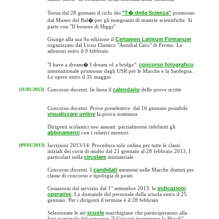
Torna dal 28 gennaio il ciclo dei
"T� della Scienza"
promosso
dal Museo del Bal� per gli insegnanti di materie scientifiche. Si
parte con "Il bosone di Higgs"
Giunge alla sua 9a edizione il
Certamen Latinum Firmanum
organizzato dal Liceo Classico "Annibal Caro" di Fermo. Le
adesioni entro il 9 febbraio
"I have a dream� I dream of a bridge":
concorso fotografico
internazionale promosso dagli USR per le Marche e la Sardegna.
Le opere entro il 31 maggio
(11/01/2013)
Concorso docenti. In linea il
calendario
delle prove scritte
Concorso docenti. Prove preselettive: dal 16 gennaio possibile
visualizzare online
la prova sostenuta
Dirigenti scolastici neo assunti: parzialmente ridefiniti gli
abbinamenti
con i relativi mentori
(09/01/2013)
Iscrizioni 2013/14. Procedura solo online per tutte le classi
iniziali dei corsi di studio dal 21 gennaio al 28 febbraio 2013. I
particolari nella
circolare
ministeriale
Concorso docenti. I
candidati
ammessi nelle Marche distinti per
classe di concorso e tipologia di posto
Cessazioni dal servizio dal 1° settembre 2013: le
indicazioni
operative
. Le domande del personale della scuola entro il 25
gennaio. Per i dirigenti il termine è il 28 febbraio
Selezionate le sei
scuole
marchigiane che parteciperanno alla
fase nazionale del concorso "I Giovani incontrano la Shoah"