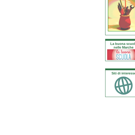
La buona scuo
nelle Marche
Siti di interess