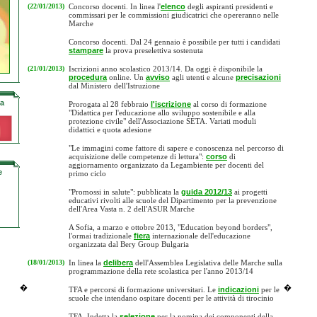
(22/01/2013)
Concorso docenti. In linea l'
elenco
degli aspiranti presidenti e
commissari per le commissioni giudicatrici che opereranno nelle
Marche
Concorso docenti. Dal 24 gennaio è possibile per tutti i candidati
stampare
la prova preselettiva sostenuta
(21/01/2013)
Iscrizioni anno scolastico 2013/14. Da oggi è disponibile la
procedura
online. Un
avviso
agli utenti e alcune
precisazioni
dal Ministero dell'Istruzione
la
Prorogata al 28 febbraio
l'iscrizione
al corso di formazione
"Didattica per l'educazione allo sviluppo sostenibile e alla
protezione civile" dell'Associazione SETA. Variati moduli
didattici e quota adesione
"Le immagini come fattore di sapere e conoscenza nel percorso di
acquisizione delle competenze di lettura":
corso
di
aggiornamento organizzato da Legambiente per docenti del
e
primo ciclo
"Promossi in salute": pubblicata la
guida 2012/13
ai progetti
educativi rivolti alle scuole del Dipartimento per la prevenzione
dell'Area Vasta n. 2 dell'ASUR Marche
A Sofia, a marzo e ottobre 2013, "Education beyond borders",
l'ormai tradizionale
fiera
internazionale dell'educazione
organizzata dal Bery Group Bulgaria
(18/01/2013)
In linea la
delibera
dell'Assemblea Legislativa delle Marche sulla
programmazione della rete scolastica per l'anno 2013/14
�
�
TFA e percorsi di formazione universitari. Le
indicazioni
per le
scuole che intendano ospitare docenti per le attività di tirocinio
TFA. Indetta la
selezione
per la nomina dei componenti della