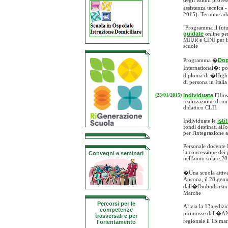
degli istituti prof
assistenza tecnica 
2015). Termine ade
"Programma il futu
guidate
online per
MIUR e CINI per i
scuole
Programma �
Dop
International�: poss
diploma di �High
di persona in Itali
(23/01/2015)
Individuata
l'Univ
realizzazione di u
didattico CLIL
Individuate le
isti
fondi destinati all'
per l'integrazione 
Personale docente
la concessione dei p
Convegni e seminari
nell'anno solare 2
�Una scuola attiva
Ancona, il 28 gen
dall�Ombudsman d
Marche
Percorsi per le
Al via la 13a edizi
competenze
promosse dall�ANIS
trasversali e per
regionale il 15 ma
l'orientamento