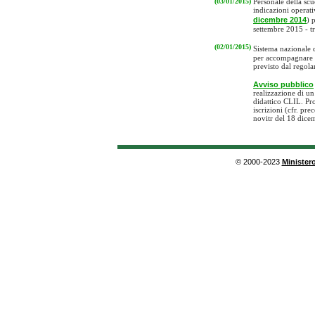
(03/01/2015)
Personale della scu
indicazioni operati
dicembre 2014
) 
settembre 2015 - tr
(02/01/2015)
Sistema nazionale 
per accompagnare l
previsto dal regol
Avviso pubblico
realizzazione di u
didattico CLIL. Pr
iscrizioni (cfr. p
novitr del 18 dice
© 2000-2023
Ministero