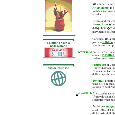
�Cultura e culture
ArteInsieme
, la 
sociale attraverso l
artistica
Dedicato al centen
formazione
�Inco
dall�ITCG �Corinal
movimento di libe
Concorso �Gli ort
parziale
rettifica
a
La buona scuola
amministrazioni p
nelle Marche
(20/01/2015)
Entro il 23 gennaio
attivare
iniziativ
Federazione Russa 
Prorogato
al 9 fe
"Riprendiamoci i n
Siti di interesse
Fondazione Giovann
dalla strage di Cap
Seminari
gratuiti 
tema dell'Educazio
Superiore Sant'Ann
(19/01/2015)
Al via anche nelle
�
"Autovalutazione":
scolastico regional
Avviso per
regge
aprile 2015 all'Ist
dichiarazioni di di