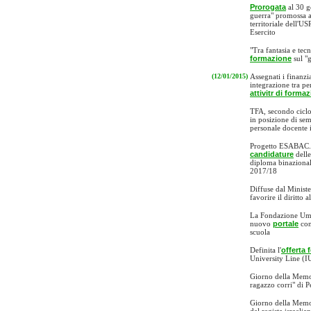
Prorogata
al 30 g
guerra" promossa a
territoriale dell'U
Esercito
"Tra fantasia e te
formazione
sul "g
(12/01/2015)
Assegnati i finanzi
integrazione tra pe
attivitr di forma
TFA, secondo ciclo
in posizione di s
personale docente in
Progetto ESABAC. P
candidature
delle
diploma binazionale
2017/18
Diffuse dal Ministe
favorire il diritto 
La Fondazione Umber
nuovo
portale
con
scuola
Definita l'
offerta 
University Line (I
Giorno della Mem
ragazzo corri" di 
Giorno della Mem