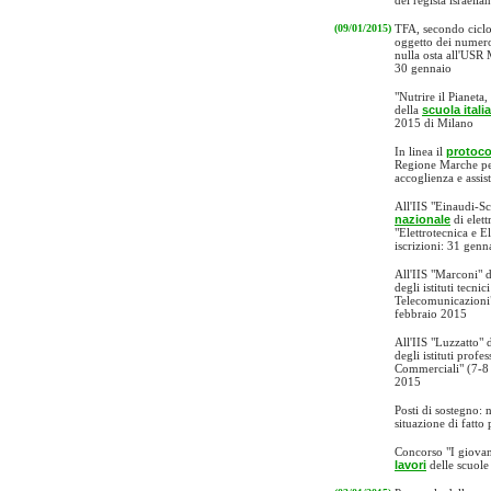
del regista israeli
(09/01/2015)
TFA, secondo ciclo
oggetto dei numeros
nulla osta all'USR 
30 gennaio
"Nutrire il Pianeta,
della
scuola itali
2015 di Milano
In linea il
protoco
Regione Marche per
accoglienza e assis
All'IIS "Einaudi-S
nazionale
di elett
"Elettrotecnica e 
iscrizioni: 31 gen
All'IIS "Marconi" 
degli istituti tecni
Telecomunicazioni"
febbraio 2015
All'IIS "Luzzatto" 
degli istituti profe
Commerciali" (7-8
2015
Posti di sostegno:
situazione di fatto
Concorso "I giovani
lavori
delle scuole