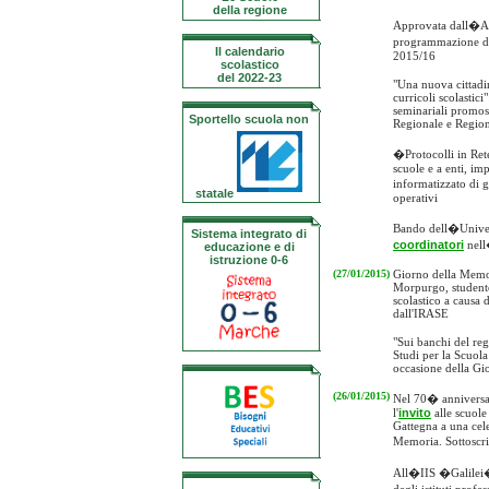
della regione
Approvata dall�Ass
programmazione d
Il calendario
2015/16
scolastico
del 2022-23
"Una nuova cittadi
curricoli scolastici"
seminariali promoss
Sportello scuola non
Regionale e Regio
�Protocolli in R
scuole e a enti, im
informatizzato di g
statale
operativi
Bando dell�Univers
Sistema integrato di
coordinatori
nell
educazione e di
istruzione 0-6
(27/01/2015)
Giorno della Mem
Morpurgo, studente
scolastico a causa d
dall'IRASE
"Sui banchi del re
Studi per la Scuola
occasione della Gi
(26/01/2015)
Nel 70� anniversar
l'
invito
alle scuole
Gattegna a una cel
Memoria. Sottoscr
All�IIS �Galilei