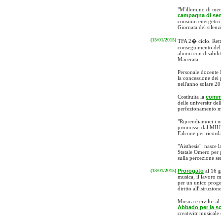
"M'illumino di men
campagna di sen
consumi energetici 
Giornata del silenz
(15/01/2015)
TFA 2� ciclo. Retti
conseguimento del t
alunni con disabili
Macerata
Personale docente 
la concessione dei p
nell'anno solare 2
Costituita la
comm
delle universitr de
perfezionamento m
"Riprendiamoci i n
promosso dal MIUR
Falcone per ricorda
"Aisthesis": nasce 
Statale Omero per 
sulla percezione sen
(13/01/2015)
Prorogato
al 16 g
musica, il lavoro mi
per un unico progett
diritto all'istruzion
Musica e civiltr: a
Abbado per la s
creativitr musicale 