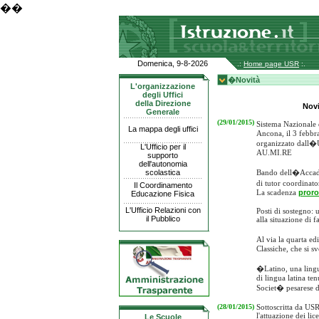
��
Domenica, 9-8-2026
.:
Home page USR
:.
�Novità
L'organizzazione
degli Uffici
della Direzione
Novi
Generale
(29/01/2015)
Sistema Nazionale
La mappa degli uffici
Ancona, il 3 febbr
organizzato dall�U
L'Ufficio per il
AU.MI.RE
supporto
dell'autonomia
scolastica
Bando dell�Accadem
di tutor coordinat
Il Coordinamento
La scadenza
proro
Educazione Fisica
L'Ufficio Relazioni con
Posti di sostegno: 
il Pubblico
alla situazione di 
Al via la quarta ed
Classiche, che si 
�Latino, una lingu
di lingua latina te
Societ� pesarese di
(28/01/2015)
Sottoscritta da U
l'attuazione dei lic
Le Scuole