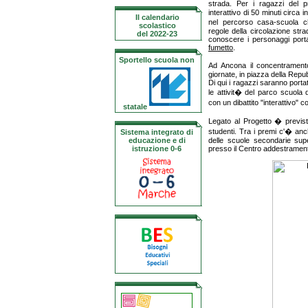
strada. Per i ragazzi del p
interattivo di 50 minuti circa 
Il calendario
nel percorso casa-scuola ch
scolastico
regole della circolazione str
del 2022-23
conoscere i personaggi portat
fumetto
.
Sportello scuola non
Ad Ancona il concentramento
giornate, in piazza della Repub
Di qui i ragazzi saranno porta
le attivit� del parco scuola 
con un dibattito "interattivo" c
statale
Legato al Progetto � previ
studenti. Tra i premi c'� anch
Sistema integrato di
educazione e di
delle scuole secondarie supe
istruzione 0-6
presso il Centro addestramento