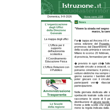
Domenica, 9-8-2026
.:
Home page USR
:.
News
L'organizzazione
degli Uffici
"Vivere la strada nel segno 
della Direzione
marzo, la car
Generale
La mappa degli uffici
Far� tappa ad Ancona il 6 e 7
sesta edizione del
Progetto
L'Ufficio per il
promossa dal Dipartimento del
supporto
della scuola primaria e secon
dell'autonomia
Milano lo scorso 20 febbraio
scolastica
di provincia, fermandosi per d
Il Coordinamento
Educazione Fisica
� previsto in ogni citt� l'all
speciale circuito a ostacoli, 
L'Ufficio Relazioni con
il Pubblico
potranno cimentarsi. Il primo 
vetture elettriche ma sempre se
giorno saranno i bambini del
poter giocare con il circuito
partecipanti verr� rilas
partecipazione.
Nella giornata dedicata alle
spettacolo teatrale sulla sic
raccontano le storie di 6 pe
distribuzione di
alcune tavole 
Le Scuole
fronte a delle scelte che impl
della regione
meno la regola indicata dalla