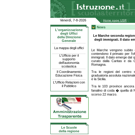
Venerdì, 7-8-2026
.:
Home page USR
:.
News
L'organizzazione
degli Uffici
Le Marche seconda regione 
della Direzione
degli immigrati. Il dato 
Generale
La mappa degli uffici
Le Marche vengono subito do
contendono il primato per l'off
L'Ufficio per il
immigrati. Il dato emerge dal q
supporto
curato dalla Caritas e da C
dell'autonomia
Romagna.
scolastica
Il Coordinamento
Tra le regioni del centro s
Educazione Fisica
graduatoria assoluta nazionale
e la Sicilia.
L'Ufficio Relazioni con
il Pubblico
Tra le 103 province ancora 
fanalino di coda � quella di N
scorso 22 marzo.
Le Scuole
della regione