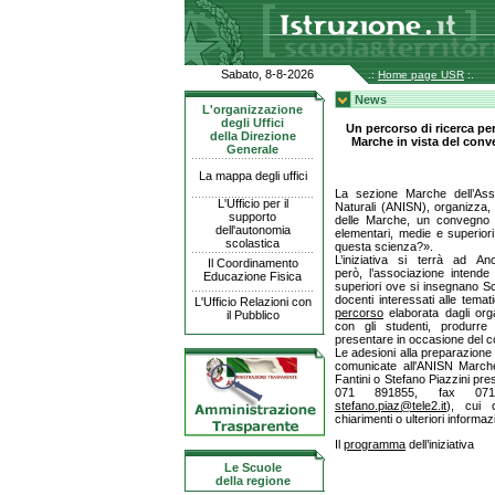
Sabato, 8-8-2026
.:
Home page USR
:.
News
L'organizzazione
degli Uffici
Un percorso di ricerca pe
della Direzione
Marche in vista del con
Generale
La mappa degli uffici
La sezione Marche dell’Ass
L'Ufficio per il
Naturali (ANISN), organizza, 
supporto
delle Marche, un convegno sc
dell'autonomia
elementari, medie e superiori
scolastica
questa scienza?».
L’iniziativa si terrà ad 
Il Coordinamento
però, l’associazione intende
Educazione Fisica
superiori ove si insegnano Sc
docenti interessati alle tema
L'Ufficio Relazioni con
percorso
elaborata dagli orga
il Pubblico
con gli studenti, produrre
presentare in occasione del 
Le adesioni alla preparazione
comunicate all'ANISN Marche
Fantini o Stefano Piazzini pres
071 891855, fax 07
stefano.piaz@tele2.it
), cui 
chiarimenti o ulteriori informaz
Il
programma
dell’iniziativa
Le Scuole
della regione