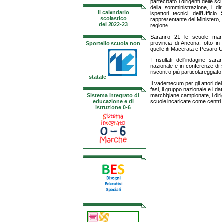
partecipato i dirigenti delle sc
della somministrazione, i diri
Il calendario
ispettori tecnici dell'Uffic
scolastico
rappresentante del Ministero, 
del 2022-23
regione.
Saranno 21 le scuole march
provincia di Ancona, otto in 
Sportello scuola non
quelle di Macerata e Pesaro U
I risultati dell'indagine sa
nazionale e in conferenze di 
riscontro più particolareggiato 
statale
Il
vademecum
per gli attori de
fasi, il
gruppo
nazionale e i
dat
Sistema integrato di
marchigiane
campionate, i
dir
educazione e di
scuole
incaricate come centri d
istruzione 0-6