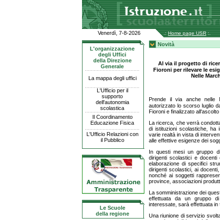
Venerdì, 7-8-2026
.:
Home page USR
:.
Novità
L'organizzazione
degli Uffici
della Direzione
Al via il progetto di r
Generale
Fioroni per rilevare le es
Nelle March
La mappa degli uffici
L'Ufficio per il
supporto
Prende il via anche nelle 
dell'autonomia
autorizzato lo scorso luglio d
scolastica
Fioroni e finalizzato all'ascolt
Il Coordinamento
Educazione Fisica
La ricerca, che verrà condott
di istituzioni scolastiche, ha i
L'Ufficio Relazioni con
varie realtà in vista di interve
il Pubblico
alle effettive esigenze dei sogg
In questi mesi un gruppo di 
dirigenti scolastici e docenti
elaborazione di specifici stru
dirigenti scolastici, ai docenti
nonché ai soggetti rappresenta
province, associazioni produtti
La somministrazione dei questi
effettuata da un gruppo di 
interessate, sarà effettuata in 
Le Scuole
della regione
Una riunione di servizio svol