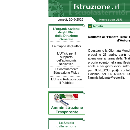
Lunedì, 10-8-2026
.:
Home page USR
:.
Novità
L'organizzazione
degli Uffici
della Direzione
Dedicata al "Pianeta Terra" 
Generale
d'Autore
La mappa degli uffici
Quest'anno la
Giornata
Mondia
L'Ufficio per il
prossimo 23 aprile, sar� de
supporto
attenzione al tema della "Nat
dell'autonomia
proprio evento nella manifesta
scolastica
aprile e nei giorni vicini sot
Il Coordinamento
per l'UNESCO pu� contattar
Educazione Fisica
Colonna, tel. 06 6873713-6
flaminia.brigante@esteri.it
.
L'Ufficio Relazioni con
il Pubblico
Le Scuole
della regione