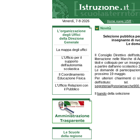
Venerdì, 7-8-2026
.:
Home page USR
:.
Novità
L'organizzazione
degli Uffici
Selezione pubblica per
della Direzione
insegnante di ru
Generale
Le doma
La mappa degli uffici
Il Consiglio Direttivo dell'Is
L'Ufficio per il
liberazione nelle Marche di 
supporto
titoli e colloquio per un inseg
dell'autonomia
a partire dall'anno scolastico
scolastica
Le domande di partecipazione
prossimo 19 maggio.
Il Coordinamento
Educazione Fisica
Per ulteriori chiarimenti ci 
dell'istituto: tel
L'Ufficio Relazioni con
segreteria@storiamarche900.i
il Pubblico
Il
bando
della selezione
Le Scuole
della regione