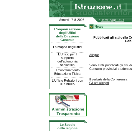
Venerdì, 7-8-2026
.:
Home page USR
:.
News
L'organizzazione
degli Uffici
della Direzione
Pubblicati gli atti della 
Generale
Cons
La mappa degli uffici
L'Ufficio per il
Allegati
supporto
dell'autonomia
scolastica
Sono stati pubblicati gli atti
Consulte provinciali studentes
Il Coordinamento
Educazione Fisica
Il verbale della Conferenza
L'Ufficio Relazioni con
Gli atti allegati
il Pubblico
Le Scuole
della regione