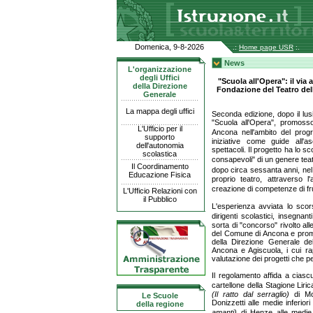
Domenica, 9-8-2026
.:
Home page USR
:.
News
L'organizzazione
degli Uffici
"Scuola all'Opera": il via
della Direzione
Fondazione del Teatro del
Generale
La mappa degli uffici
Seconda edizione, dopo il lus
"Scuola all'Opera", promoss
L'Ufficio per il
Ancona nell'ambito del pr
supporto
iniziative come guide all'a
dell'autonomia
spettacoli. Il progetto ha lo s
scolastica
consapevoli" di un genere teatr
Il Coordinamento
dopo circa sessanta anni, nel
Educazione Fisica
proprio teatro, attraverso l
creazione di competenze di fru
L'Ufficio Relazioni con
il Pubblico
L'esperienza avviata lo scors
dirigenti scolastici, insegna
sorta di "concorso" rivolto all
del Comune di Ancona e prom
della Direzione Generale del
Ancona e Agiscuola, i cui r
valutazione dei progetti che p
Il regolamento affida a ciascu
cartellone della Stagione Lir
(Il ratto dal serraglio)
di Moz
Le Scuole
Donizzetti alle medie inferior
della regione
amanti)
di Henze alle medie