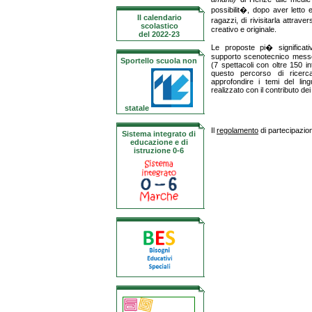
possibilit�, dopo aver letto 
Il calendario
ragazzi, di rivisitarla attrave
scolastico
creativo e originale.
del 2022-23
Le proposte pi� significat
supporto scenotecnico messo
Sportello scuola non
(7 spettacoli con oltre 150 i
questo percorso di ricerca-
approfondire i temi del lin
realizzato con il contributo dei
statale
Il
regolamento
di partecipazion
Sistema integrato di
educazione e di
istruzione 0-6