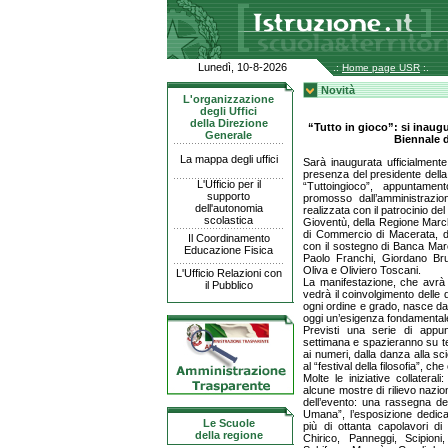
Lunedì, 10-8-2026
.:
Home page USR
:.
Novità
L'organizzazione
degli Uffici
della Direzione
“Tutto in gioco”: si inaug
Generale
Biennale d
La mappa degli uffici
Sarà inaugurata ufficialmente
presenza del presidente della
L'Ufficio per il
“Tuttoingioco”, appuntamen
supporto
promosso dall’amministrazi
dell'autonomia
realizzata con il patrocinio del
scolastica
Gioventù, della Regione March
di Commercio di Macerata, d
Il Coordinamento
con il sostegno di Banca March
Educazione Fisica
Paolo Franchi, Giordano Bru
Oliva e Oliviero Toscani.
L'Ufficio Relazioni con
La manifestazione, che avrà l
il Pubblico
vedrà il coinvolgimento delle 
ogni ordine e grado, nasce da
oggi un’esigenza fondamental
Previsti una serie di appun
settimana e spazieranno su tem
ai numeri, dalla danza alla sc
al “festival della filosofia”, 
Molte le iniziative collaterali:
alcune mostre di rilievo nazio
dell’evento: una rassegna del
Umana”, l’esposizione dedica
Le Scuole
più di ottanta capolavori di
della regione
Chirico, Panneggi, Scipioni