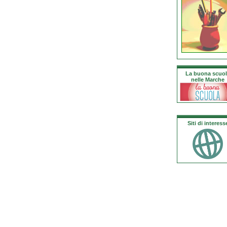
La buona scuo
nelle Marche
Siti di interess