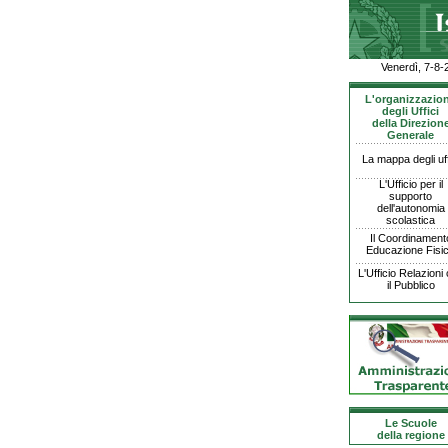
Venerdì, 7-8-
L'organizzazio
degli Uffici
della Direzion
Generale
La mappa degli uff
L'Ufficio per il
supporto
dell'autonomia
scolastica
Il Coordinament
Educazione Fisi
L'Ufficio Relazioni
il Pubblico
Le Scuole
della regione