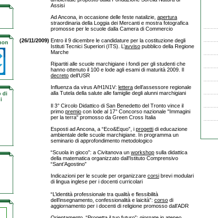
Assisi
Ad Ancona, in occasione delle feste natalizie,
apertura
straordinaria della Loggia dei Mercanti e mostra fotografica
promosse per le scuole dalla Camera di Commercio
(26/11/2009)
Entro il 9 dicembre le candidature per la costituzione degli
 non
Istituti Tecnici Superiori (ITS). L’
avviso
pubblico della Regione
Marche
Ripartiti alle scuole marchigiane i fondi per gli studenti che
hanno ottenuto il 100 e lode agli esami di maturità 2009. Il
decreto
dell’USR
Influenza da virus A/H1N1V:
lettera
dell’assessore regionale
alla Tutela della salute alle famiglie degli alunni marchigiani
 di
i
Il 3° Circolo Didattico di San Benedetto del Tronto vince il
primo
premio
con lode al 17° Concorso nazionale "Immagini
per la terra" promosso da Green Cross Italia
Esposti ad Ancona, a “Eco&Equo”, i
progetti
di educazione
ambientale delle scuole marchigiane. In programma un
seminario di approfondimento metodologico
“Scuola in gioco”: a Civitanova un
workshop
sulla didattica
della matematica organizzato dall’Istituto Comprensivo
“Sant’Agostino”
Indicazioni per le scuole per organizzare
corsi
brevi modulari
di lingua inglese per i docenti curricolari
“L’identità professionale tra qualità e flessibilità
dell’insegnamento, confessionalità e laicità”:
corso
di
aggiornamento per i docenti di religione promosso dall’ADR
Orientamento. “Progetta il tuo futuro”:
giornate
in ateneo