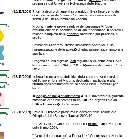
promosse dall’Università Politecnica delle Marche
(20/11/2009)
Riforma degli ordinamenti scolastici: in linea l’
intervento
del
direttore generale Antonio Coccimiglio alla conferenza di
servizio del 18 novembre ad Ancona
Programmate le prove selettive del personale ATA per
l’attribuzione della seconda posizione economica. Il
decreto
e
l’elenco completo delle
sessioni
suddivise per provincia e
profilo
Diffuse dal Ministero ulteriori
indicazioni operative
sulla
riorganizzazione delle attivit� di educazione fisica, motoria e
sportiva
Progetto scuola digitale: i
dati
regionali sulla diffusione LIM e
la sperimentazione Cl@ssi 2.0 nell�ambito del Piano e-Gov
2012
(16/11/2009)
In linea il
programma
definitivo della conferenza di servizio
del 18 novembre ad Ancona, dedicata in particolare alla
riforma degli ordinamenti del secondo ciclo. I
materiali
per i
ari
lavori
�
Viaggiatori nell�orientamento
�: il 20 novembre la giornata
nazionale di studio promossa dal MIUR e organizzata da
USR e Universit� di Camerino
(10/11/2009)
Entro il 27 febbraio prossimo le
adesioni
delle scuole alle
Olimpiadi delle Scienze Naturali 2009/10.
L'ITAS "Galileo Galilei" di Jesi vince il
premio
Label Europeo
r
delle lingue 2009.
o
"L'arte dello spettacolo": a Roma il 14° Congresso nazionale