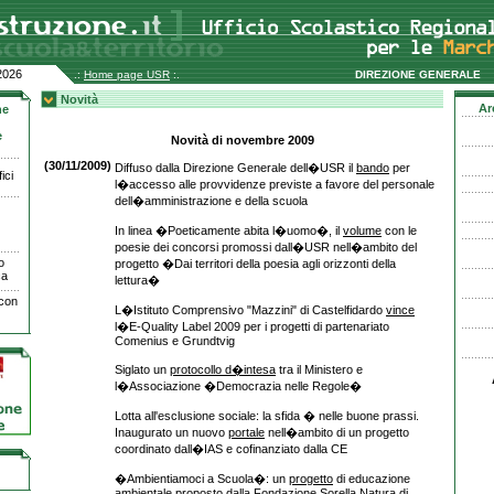
2026
.:
Home page USR
:.
DIREZIONE GENERALE
Novità
Ar
ne
e
Novità di novembre 2009
(30/11/2009)
Diffuso dalla Direzione Generale dell�USR il
bando
per
ici
l�accesso alle provvidenze previste a favore del personale
dell�amministrazione e della scuola
In linea �Poeticamente abita l�uomo�, il
volume
con le
poesie dei concorsi promossi dall�USR nell�ambito del
o
progetto �Dai territori della poesia agli orizzonti della
ca
lettura�
 con
L�Istituto Comprensivo "Mazzini" di Castelfidardo
vince
l�E-Quality Label 2009 per i progetti di partenariato
Comenius e Grundtvig
Siglato un
protocollo d�intesa
tra il Ministero e
l�Associazione �Democrazia nelle Regole�
Lotta all'esclusione sociale: la sfida � nelle buone prassi.
Inaugurato un nuovo
portale
nell�ambito di un progetto
coordinato dall�IAS e cofinanziato dalla CE
�Ambientiamoci a Scuola�: un
progetto
di educazione
ambientale proposto dalla Fondazione Sorella Natura di