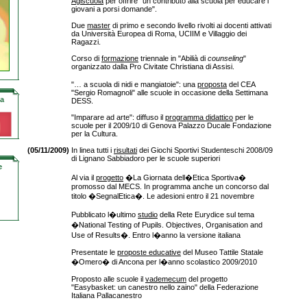
Agiscuola
per offrire "un contributo alla scuola per educare i
giovani a porsi domande".
Due
master
di primo e secondo livello rivolti ai docenti attivati
da Università Europea di Roma, UCIIM e Villaggio dei
Ragazzi.
Corso di
formazione
triennale in "Abilià di
counseling
"
organizzato dalla Pro Civitate Christiana di Assisi.
"… a scuola di nidi e mangiatoie": una
proposta
del CEA
"Sergio Romagnoli" alle scuole in occasione della Settimana
la
DESS.
"Imparare ad arte": diffuso il
programma didattico
per le
scuole per il 2009/10 di Genova Palazzo Ducale Fondazione
per la Cultura.
(05/11/2009)
In linea tutti i
risultati
dei Giochi Sportivi Studenteschi 2008/09
di Lignano Sabbiadoro per le scuole superiori
e
Al via il
progetto
�La Giornata dell�Etica Sportiva�
promosso dal MECS. In programma anche un concorso dal
titolo �SegnalEtica�. Le adesioni entro il 21 novembre
Pubblicato l�ultimo
studio
della Rete Eurydice sul tema
�National Testing of Pupils. Objectives, Organisation and
Use of Results�. Entro l�anno la versione italiana
Presentate le
proposte educative
del Museo Tattile Statale
�Omero� di Ancona per l�anno scolastico 2009/2010
Proposto alle scuole il
vademecum
del progetto
"Easybasket: un canestro nello zaino" della Federazione
Italiana Pallacanestro