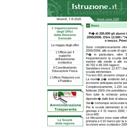
Venerdì, 7-8-2026
.:
Home page USR
:.
News
L'organizzazione
degli Uffici
Pi� di 205.000 gli alunni i
della Direzione
2005/2006. Oltre 12.500 i "
Generale
e mezzo. Primi
La mappa degli uffici
Sono complessivamente oltre 
2005/2006, alle scuole di ogni
L'Ufficio per il
Pi� in particolare, oltre
supporto
frequenteranno la scuola dell'
dell'autonomia
mentre alle medie e alle su
scolastica
40.762 e 68.334 ragazzi.
Il Coordinamento
Sarebbero invece 12.677 i bam
Educazione Fisica
scuola elementare.
Tra loro 601 avranno cinque 
L'Ufficio Relazioni con
La novit� pi� evidente del p
il Pubblico
iscrizione anticipata anche per
Complessivamente, 1.220 sara
febbraio 2003 che potrebbero 
Non tutte le richieste pot
dipender� dalle liste di attes
Sar� comunque assicurata la p
Per le scuole elementari le ri
gennaio e il 31 marzo 2000, 
circa 600.
Le rilevazioni sono state effett
Le Scuole
primaria e il 10 marzo per la 
della regione
Iscrizioni
anno scolastico 200